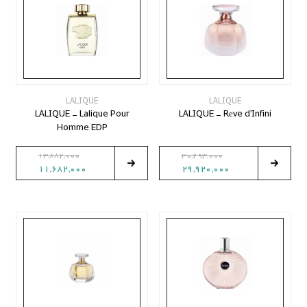
LALIQUE
LALIQUE
LALIQUE - Lalique Pour
LALIQUE - Rеve d'Infini
Homme EDP
13,882,000
30,293,000
11,682,000
29,920,000