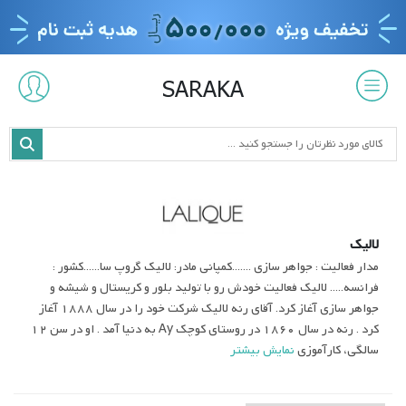
SARAKA
لالیک
مدار فعالیت : جواهر سازی .......کمپانی مادر: لالیک گروپ سا......کشور :
فرانسه..... لالیک فعالیت خودش رو با تولید بلور و کریستال و شیشه و
جواهر سازی آغاز کرد. آقای رنه لالیک شرکت خود را در سال 1888 آغاز
کرد . رنه در سال 1860 در روستای کوچک Ay به دنیا آمد . او در سن 12
سالگی، کارآموزی
نمایش بیشتر