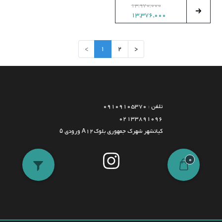
13,970,000
13,376,000
>
1
2
<
تلفن : 09109105370
02133891096
کیانشهر شهرک جمهوری بلوکA12 ورودی ۵
0