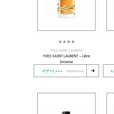
YVES SAINT LAURENT
YVES SAINT LAURENT - Libre
Intense
13,376,000
2
14,520,000