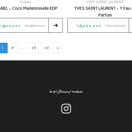
Chanel
YVES SAINT LAURENT
NEL - Coco Mademoiselle EDP
YVES SAINT LAURENT - Y Eau 
Parfum
6,500,000
15,070,000
20,548,000
18,018,000
1
2
...
16
17
<
صفحه اینستاگرام ما