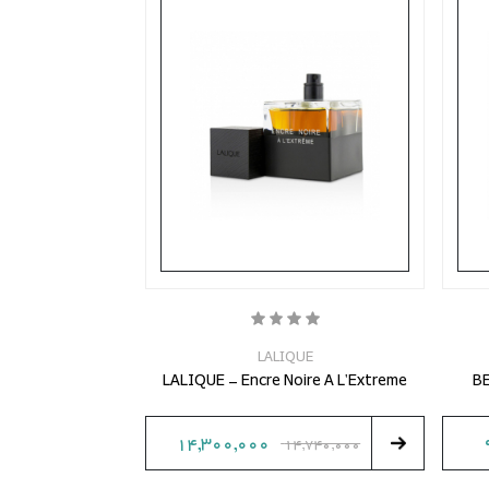
LALIQUE
LALIQUE - Encre Noire A L'Extreme
B
14,300,000
14,740,000