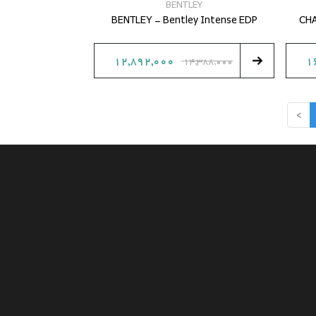
BENTLEY
BENTLEY - Bentley Intense EDP
CHA
12,892,000
1
14,388,000
>