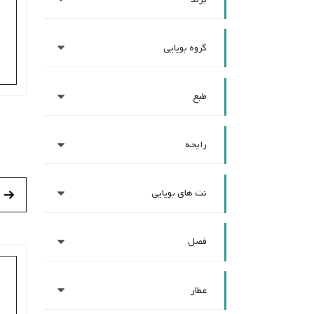
گروه بویایی
طبع
رایحه
نت های بویایی
فصل
عطار