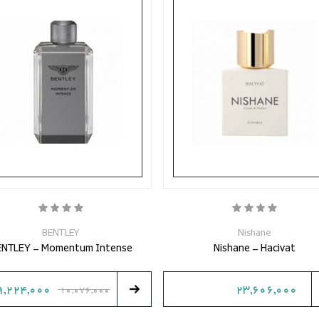
BENTLEY
Nishane
ENTLEY - Momentum Intense
Nishane - Hacivat
9,224,000
23,606,000
10,076,000