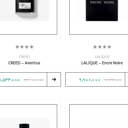
CREED
LALIQUE
CREED - Aventus
LALIQUE - Encre Noire
8,533,000
9,900,000
34,100,000
9,944,000