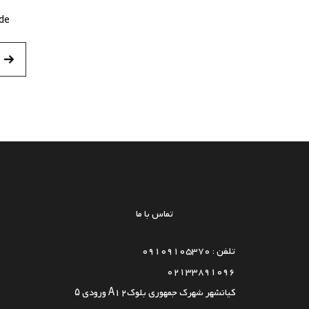
de
تماس با ما
تلفن : 09109105370
02133891096
کیانشهر شهرک جمهوری بلوکA12 ورودی ۵