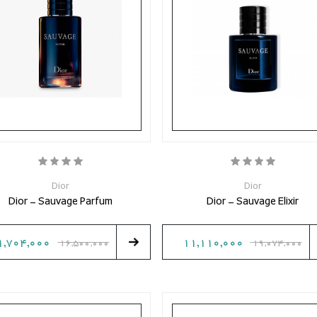
Dior
Dior
Dior - Sauvage Parfum
Dior - Sauvage Elixir
1,704,000
11,110,000
16,500,000
19,074,000