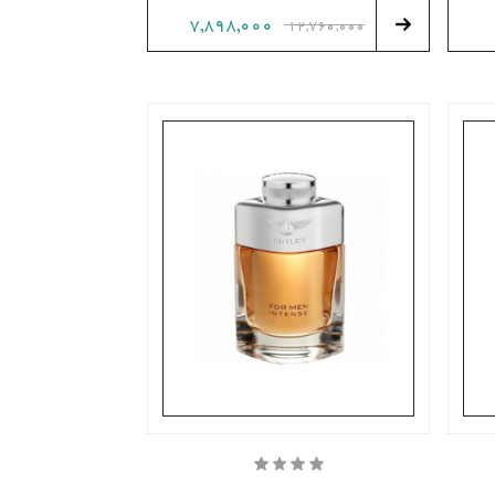
7,898,000
12,760,000