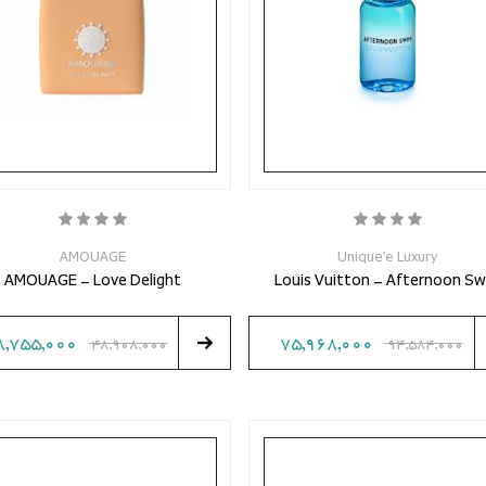
AMOUAGE
Unique'e Luxury
AMOUAGE - Love Delight
Louis Vuitton - Afternoon Sw
8,755,000
75,968,000
48,908,000
94,584,000