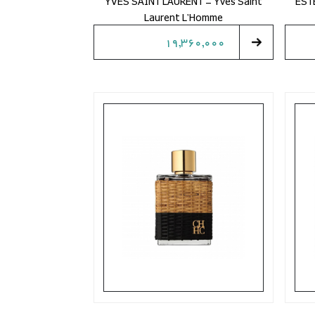
YVES SAINT LAURENT - Yves Saint
EST
Laurent L'Homme
19,360,000