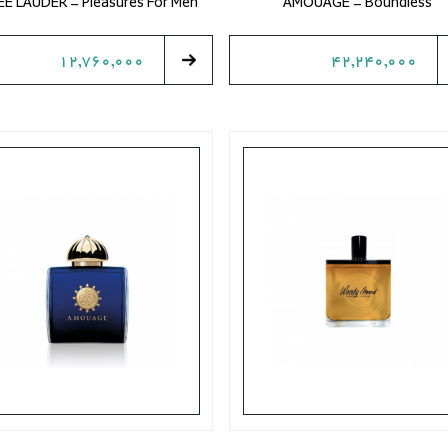
EE LAUDER - Pleasures For Men
AMOUAGE - Boundless
12,760,000
42,240,000