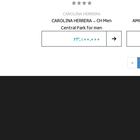
CAROLINA HERRERA
CAROLINA HERRERA - CH Men
AMO
Central Park for men
23,100,000
>