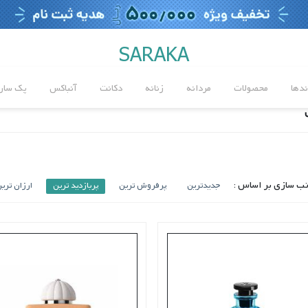
SARAKA
ندها
محصولات
مردانه
زنانه
دکانت
آنباکس
پک سارا
ب سازی بر اساس :
جدیدترین
پرفروش ترین
پربازدید ترین
ارزان تری