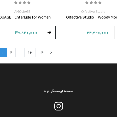
AMOUAGE
Olfactive Studio
UAGE - Interlude for Women
Olfactive Studio - Woody Mo
37,840,000
24,420,000
1
2
...
13
14
<
صفحه اینستاگرام ما