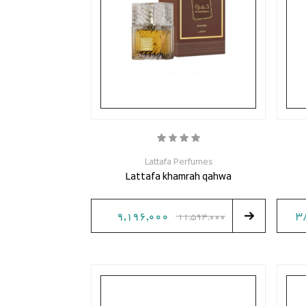
Lattafa Perfumes
Lattafa khamrah qahwa
9,196,000
3
11,594,000