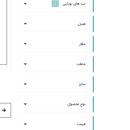
نت های بویایی
1
فصل
عطار
غلظت
سایز
نوع محصول
قیمت