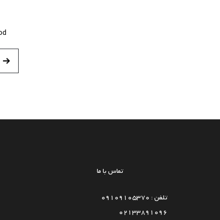
od
تماس با ما
تلفن : 09109105370
02133891096