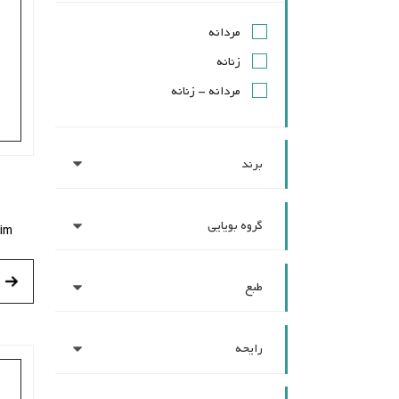
مردانه
زنانه
مردانه - زنانه
برند
گروه بویایی
im
طبع
رایحه