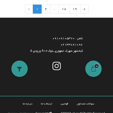
>
1
2
...
18
19
<
تلفن : 09109105370
02133891096
کیانشهر شهرک جمهوری بلوکA12 ورودی ۵
0
سوالات متداول
قوانین
ارتباط با ما
درباره ما