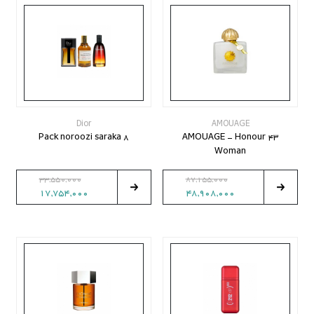
Dior
AMOUAGE
Pack noroozi saraka 8
AMOUAGE - Honour 43
Woman
33,550,000
87,155,000
17,754,000
48,908,000