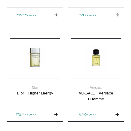
42,240,000
3,960,000
Dior
Versace
Dior - Higher Energy
VERSACE - Versace
L'Homme
35,200,000
8,250,000