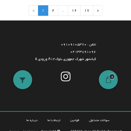
>
1
2
...
16
17
<
تلفن : 09109105370
02133891096
کیانشهر شهرک جمهوری بلوکA12 ورودی ۵
0
سوالات متداول
قوانین
ارتباط با ما
درباره ما