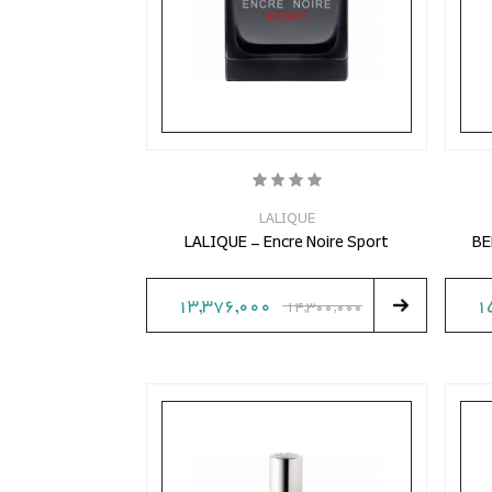
LALIQUE
LALIQUE - Encre Noire Sport
BE
13,376,000
1
14,300,000