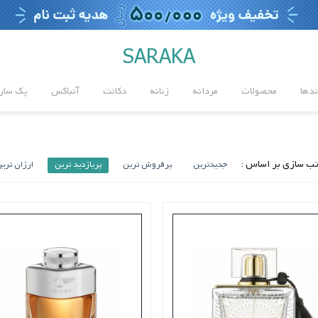
SARAKA
ندها
محصولات
مردانه
زنانه
دکانت
آنباکس
پک سارا
ب سازی بر اساس :
جدیدترین
پرفروش ترین
پربازدید ترین
ارزان تری