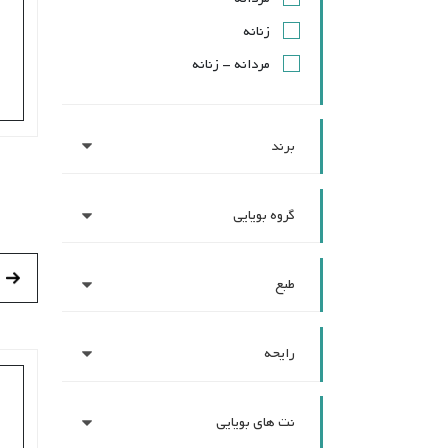
زنانه
مردانه - زنانه
برند
گروه بویایی
طبع
رایحه
نت های بویایی