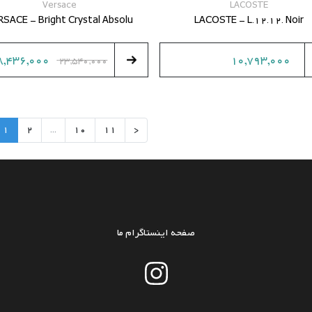
Versace
LACOSTE
RSACE - Bright Crystal Absolu
LACOSTE - L.12.12. Noir
8,436,000
10,793,000
23,540,000
1
2
...
10
11
<
صفحه اینستاگرام ما