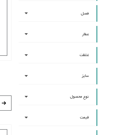
فصل
عطار
غلظت
سایز
نوع محصول
قیمت