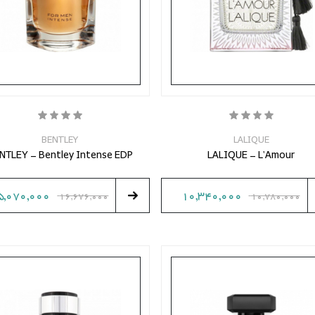
BENTLEY
LALIQUE
NTLEY - Bentley Intense EDP
LALIQUE - L'Amour
5,070,000
10,340,000
16,676,000
10,780,000