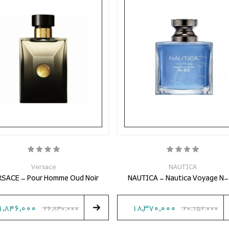
Versace
NAUTICA
RSACE - Pour Homme Oud Noir
NAUTICA - Nautica Voyage N
1,846,000
18,370,000
26,840,000
20,152,000