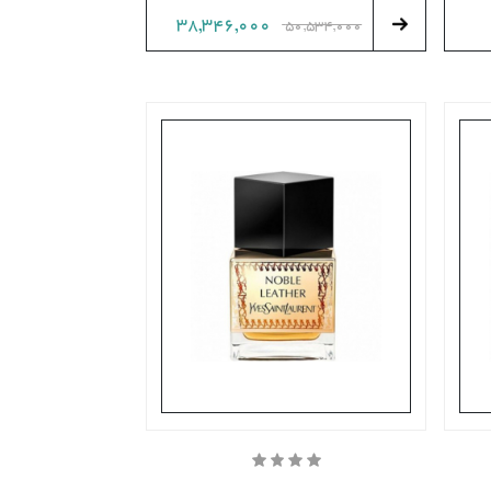
38,346,000
50,534,000