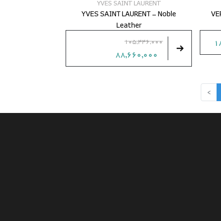
YVES SAINT LAURENT
YVES SAINT LAURENT - Noble
VE
Leather
1
105,446,000
88,660,000
>