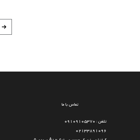
تماس با ما
تلفن : 09109105370
02133891096