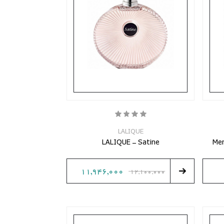
LALIQUE
LALIQUE - Satine
Mer
11,946,000
12,100,000