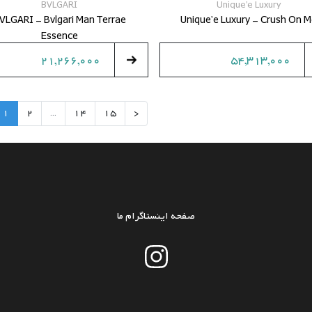
BVLGARI
Unique'e Luxury
VLGARI - Bvlgari Man Terrae
Unique'e Luxury - Crush On 
Essence
21,266,000
54,313,000
1
2
...
14
15
<
صفحه اینستاگرام ما