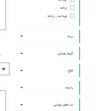
زنانه
مردانه - زنانه
برند
گروه بویایی
e
طبع
رایحه
نت های بویایی