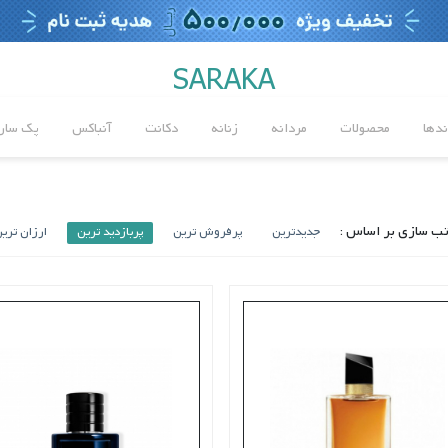
SARAKA
ندها
محصولات
مردانه
زنانه
دکانت
آنباکس
پک سارا
ب سازی بر اساس :
جدیدترین
پرفروش ترین
پربازدید ترین
ارزان تری