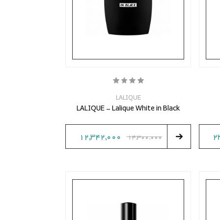
LALIQUE
LALIQUE - Lalique White in Black
12,342,000
2
14,300,000