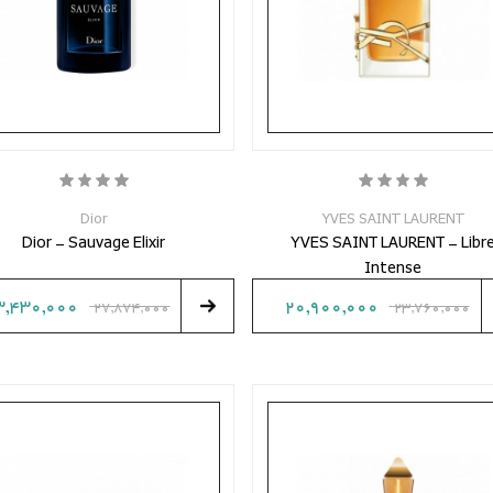
Dior
YVES SAINT LAURENT
Dior - Sauvage Elixir
YVES SAINT LAURENT - Libr
Intense
3,430,000
20,900,000
27,874,000
23,760,000