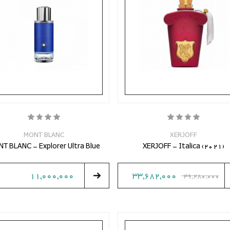
MONT BLANC
XERJOFF
T BLANC - Explorer Ultra Blue
XERJOFF - Italica (2021)
11,000,000
33,682,000
49,280,000