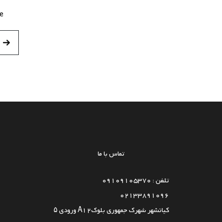
Me
تماس با ما
تلفن : 09109105370
02133891096
کیانشهر شهرک جمهوری بلوکA12 ورودی ۵