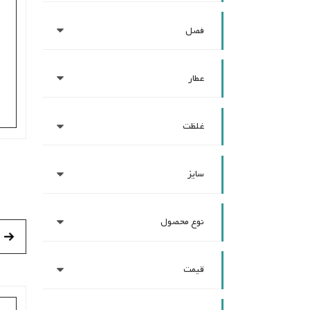
فصل
عطار
غلظت
سایز
نوع محصول
قیمت