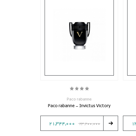
Paco rabanne
Paco rabanne - Invictus Victory
21,344,000
1
23,200,000