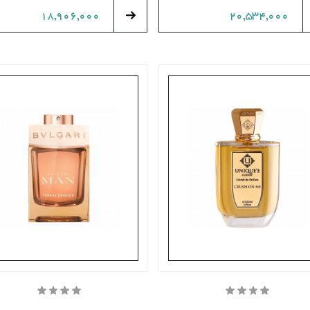
18,906,000
20,534,000