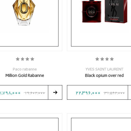
Paco rabanne
YVES SAINT LAURENT
Million Gold Rabanne
Black opium over red
7,798,000
22,396,000
19,602,000
31,592,000