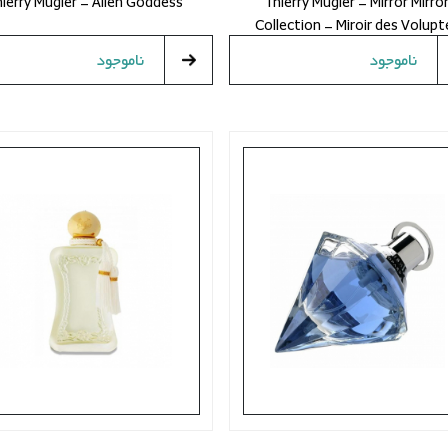
hierry Mugler - Alien Goddess
Thierry Mugler - Mirror Mirro
Collection - Miroir des Volupt
ناموجود
ناموجود