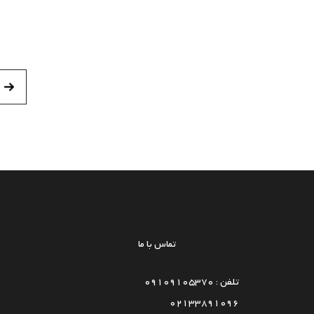
تماس با ما
تلفن : 09109105370
02133891096