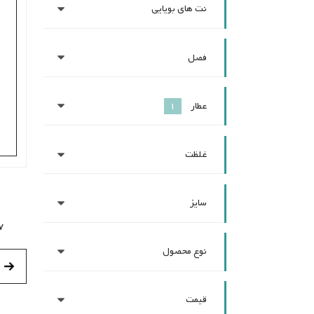
نت های بویایی
فصل
عطار
1
غلظت
سایز
7
نوع محصول
قیمت