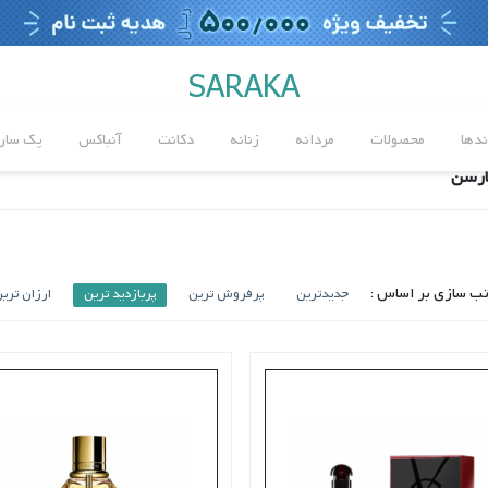
SARAKA
ندها
محصولات
مردانه
زنانه
دکانت
آنباکس
پک سارا
لارسن
ب سازی بر اساس :
جدیدترین
پرفروش ترین
پربازدید ترین
ارزان تری