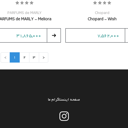
PARFUMS de MARLY
Chopard
ARFUMS de MARLY - Meliora
Chopard - Wish
31,865,000
7,562,000
>
1
2
3
<
صفحه اینستاگرام ما