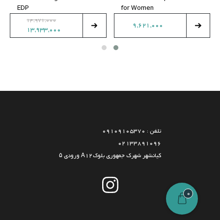
EDP
for Women
14,971,000
9,621,000
13,933,000
تلفن : 09109105370
02133891096
کیانشهر شهرک جمهوری بلوکA12 ورودی ۵
0