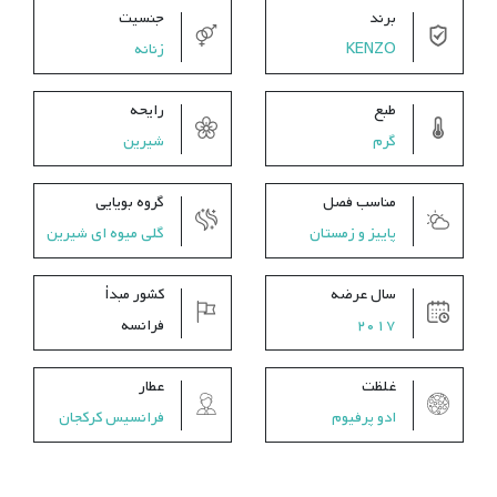
برند
جنسیت
KENZO
زنانه
طبع
رایحه
گرم
شیرین
مناسب فصل
گروه بویایی
پاییز و زمستان
گلی میوه ای شیرین
سال عرضه
کشور مبدأ
2017
فرانسه
غلظت
عطار
ادو پرفیوم
فرانسیس کرکجان