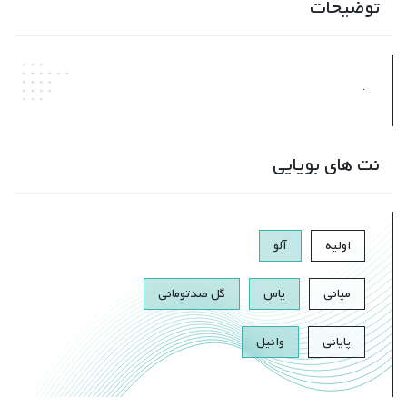
توضیحات
.
نت های بویایی
اولیه
آلو
میانی
یاس
گل صدتومانی
پایانی
وانیل