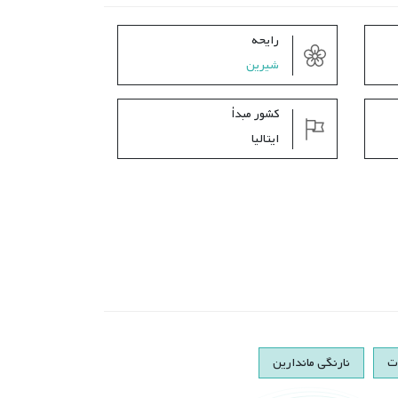
رایحه
شیرین
کشور مبدأ
ایتالیا
ت
نارنگی ماندارین