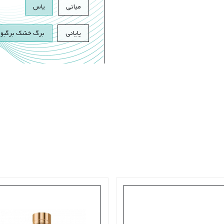
میانی
یاس
پایانی
برگ خشک برگبو