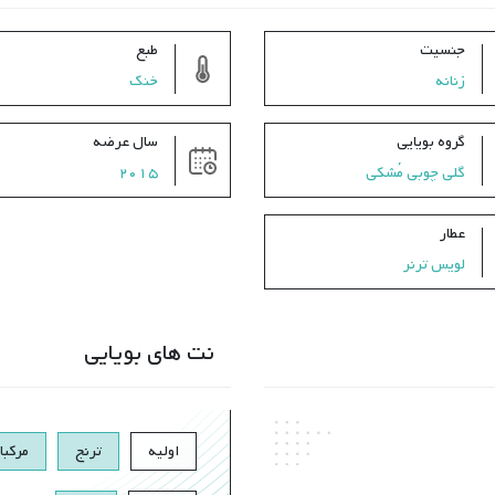
جنسیت
طبع
زنانه
خنک
گروه بویایی
سال عرضه
گلی چوبی مُشکی
2015
عطار
لویس ترنر
نت های بویایی
اولیه
ترنج
مرکبا