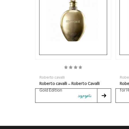
Roberto cavalli
Rober
Cavalli for
Roberto cavalli - Roberto Cavalli
Rober
Gold Edition
for H
ناموجود
6,000