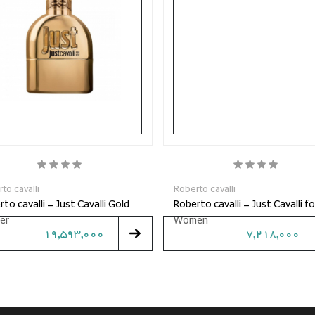
to cavalli
Roberto cavalli
to cavalli - Just Cavalli Gold
Roberto cavalli - Just Cavalli fo
er
Women
19,593,000
7,218,000