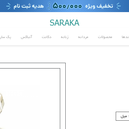
SARAKA
ندها
محصولات
مردانه
زنانه
دکانت
آنباکس
پک سارا
ل