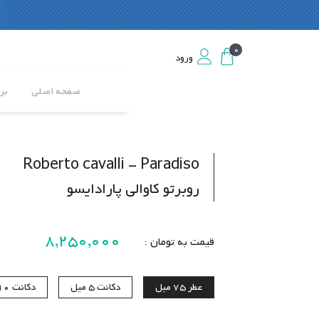
0
0
ورود
ورود
صفحه اصلی
بر
Roberto cavalli - Paradiso
روبرتو کاوالی پارادایسو
8,250,000
قیمت به تومان :
عطر
75 میل
دکانت
5 میل
دکانت
10 می