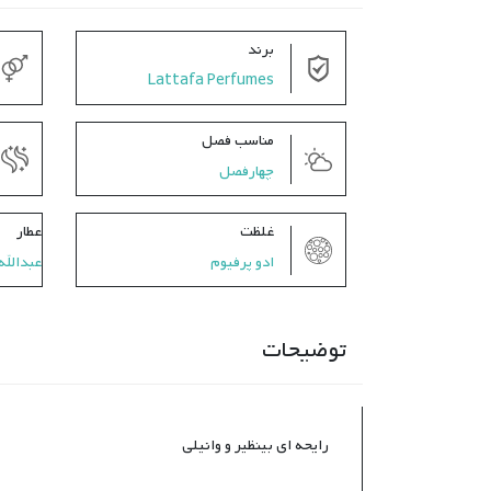
برند
Lattafa Perfumes
مناسب فصل
چهارفصل
غلظت
عطار
ادو پرفیوم
عبدالله
توضیحات
رایحه ای بینظیر و وانیلی