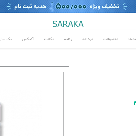
SARAKA
ندها
محصولات
مردانه
زنانه
دکانت
آنباکس
پک سارا