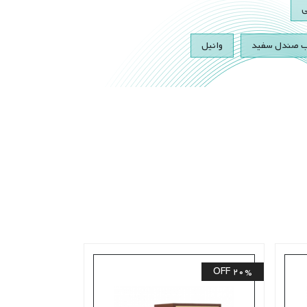
ی
 صندل سفید
وانیل
37% OFF
20% OFF