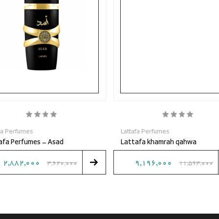
fa Perfumes
Lattafa Perfumes
afa Perfumes - Asad
Lattafa khamrah qahwa
2,882,000
9,196,000
4,620,000
11,594,000