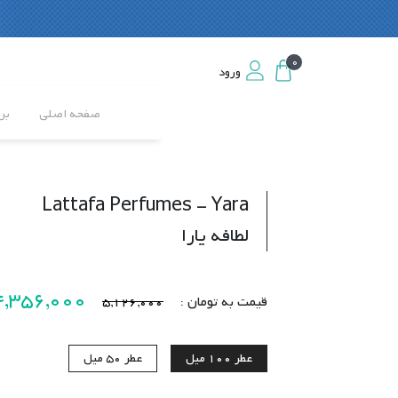
0
0
ورود
ورود
صفحه اصلی
بر
Lattafa Perfumes - Yara
لطافه یارا
4,356,000
قیمت به تومان :
5,126,000
عطر
100 میل
عطر
50 میل