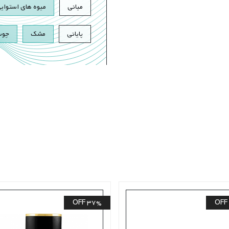
میانی
میوه های استوای
پایانی
مشک
چوب
37% OFF