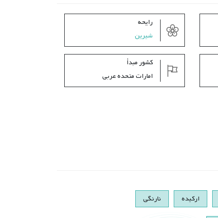
رایحه
شیرین
کشور مبدأ
امارات متحده عربی
ارکیده
نارنگی