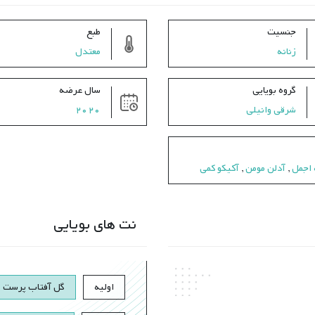
جنسیت
طبع
زنانه
معتدل
گروه بویایی
سال عرضه
شرقی وانیلی
2020
 اجمل
,
آدلن مومن
,
آکیکو کمی
نت های بویایی
اولیه
گل آفتاب پرست