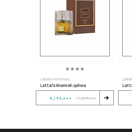
Lattafa Perfumes
Latta
sad
Lattafa khamrah qahwa
Latt
9,196,000
620,000
11,594,000