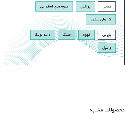
میانی
پرالین
میوه های استوایی
گل‌های سفید
پایانی
قهوه
مشک
دانه تونکا
وانیل
محصولات مشابه