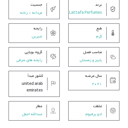
برند
جنسیت
Lattafa Perfumes
مردانه - زنانه
طبع
رایحه
گرم
شیرین
مناسب فصل
گروه بویایی
پاییز و زمستان
رایحه های شرقی
سال عرضه
کشور مبدأ
united arab
2021
emirates
غلظت
عطار
ادو پرفیوم
عبدالله اجمل