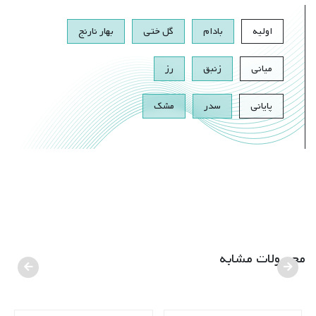
اولیه
بادام
گل ختی
بهار نارنج
میانی
زنبق
رز
پایانی
سدر
مشک
محصولات مشابه