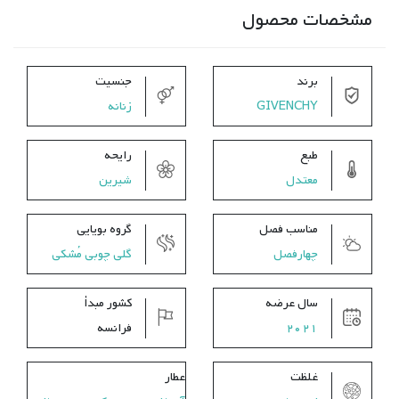
مشخصات محصول
برند
جنسیت
GIVENCHY
زنانه
طبع
رایحه
معتدل
شیرین
مناسب فصل
گروه بویایی
چهارفصل
گلی چوبی مُشکی
سال عرضه
کشور مبدأ
2021
فرانسه
غلظت
عطار