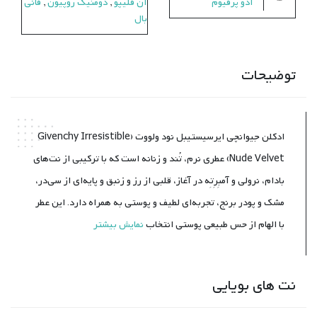
ادو پرفیوم
آن فلیپو
,
دومنیک روپیون
,
فانی
بال
توضیحات
ادکلن جیوانچی ایرسیستیبل نود ولو‌وت (Givenchy Irresistible
Nude Velvet) عطری نرم، تُند و زنانه است که با ترکیبی از نت‌های
بادام، نرولی و آمبِرِتِه در آغاز، قلبی از رز و زنبق و پایه‌ای از سی‌در،
مشک و پودر برنج، تجربه‌ای لطیف و پوستی به همراه دارد. این عطر
با الهام از حس طبیعی پوستی انتخاب
نمایش بیشتر
نت های بویایی