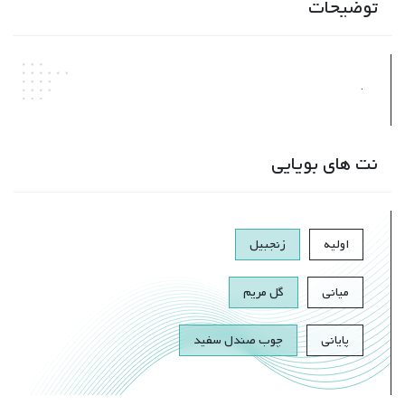
توضیحات
.
نت های بویایی
اولیه
زنجبیل
میانی
گل مریم
پایانی
چوب صندل سفید