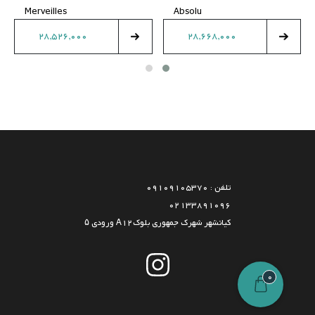
Merveilles
Absolu
28,526,000
28,668,000
تلفن : 09109105370
02133891096
کیانشهر شهرک جمهوری بلوکA12 ورودی ۵
0