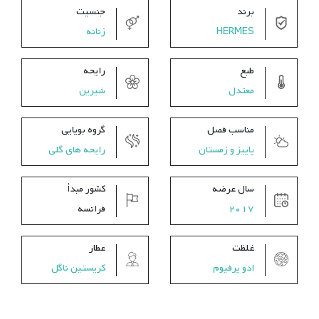
برند
جنسیت
HERMES
زنانه
طبع
رایحه
معتدل
شیرین
مناسب فصل
گروه بویایی
پاییز و زمستان
رایحه های گلی
سال عرضه
کشور مبدأ
2017
فرانسه
غلظت
عطار
ادو پرفیوم
کریستین ناگل