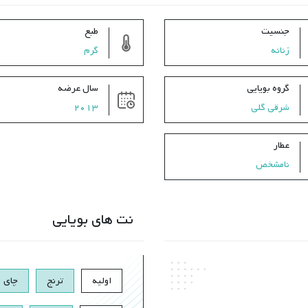
جنسیت
طبع
زنانه
گرم
گروه بویایی
سال عرضه
شرقی گلی
2013
عطار
نامشخص
نت های بویایی
اولیه
ترنج
چای