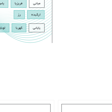
میانی
فریزیا
یاس
ارکیده
رز
پایانی
کهربا
لوبا