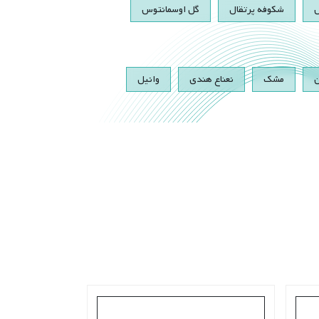
شکوفه پرتقال
گل اوسمانتوس
ن
مشک
نعناع هندی
وانیل
55% OFF