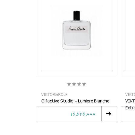
VIKTOR&ROLF
VIKT
Olfactive Studio - Lumiere Blanche
VIKT
Extr
16,626,000
280,000