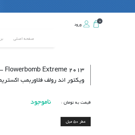
0
0
ورود
ورود
صفحه اصلی
بر
 Flowerbomb Extreme 2013
ویکتور اند رولف فلاوربمب اکستریم 013
ناموجود
قیمت به تومان :
عطر
50 میل