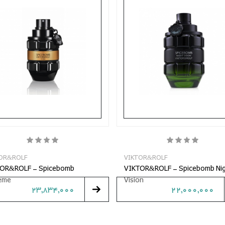
OR&ROLF
VIKTOR&ROLF
OR&ROLF - Spicebomb
VIKTOR&ROLF - Spicebomb Ni
eme
Vision
23,834,000
22,000,000