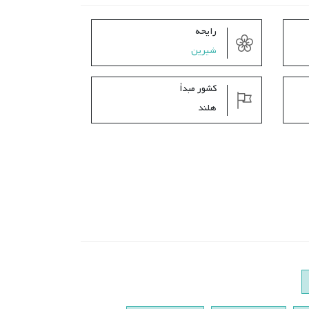
رایحه
شیرین
کشور مبدأ
هلند