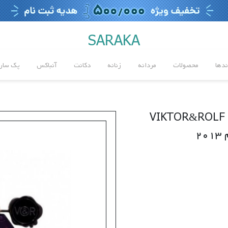
SARAKA
ندها
محصولات
مردانه
زنانه
دکانت
آنباکس
پک سارا
VIKTOR&ROLF -
2